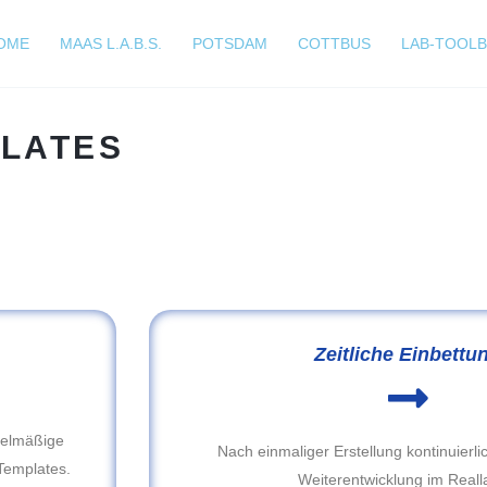
OME
MAAS L.A.B.S.
POTSDAM
COTTBUS
LAB-TOOL
PLATES
Zeitliche Einbettu
egelmäßige
Nach einmaliger Erstellung kontinuierl
Templates.
Weiterentwicklung im Reall