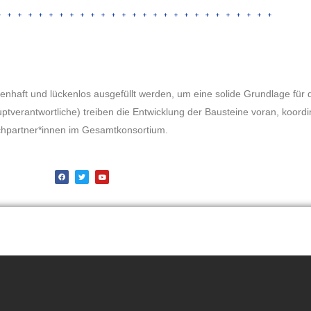
enhaft und lückenlos ausgefüllt werden, um eine solide Grundlage fü
tverantwortliche) treiben die Entwicklung der Bausteine voran, koordi
echpartner*innen im Gesamtkonsortium.
F
T
Y
a
w
o
c
i
u
e
t
t
b
t
u
o
e
b
o
r
e
k