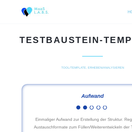
Zum
Inhalt
H
springen
TESTBAUSTEIN-TEM
TOOL/TEMPLATE, ERHEBEN/ANALYSIEREN
Aufwand
Einmaliger Aufwand zur Erstellung der Struktur. R
Austauschformate zum Füllen/Weiterentwickeln der 