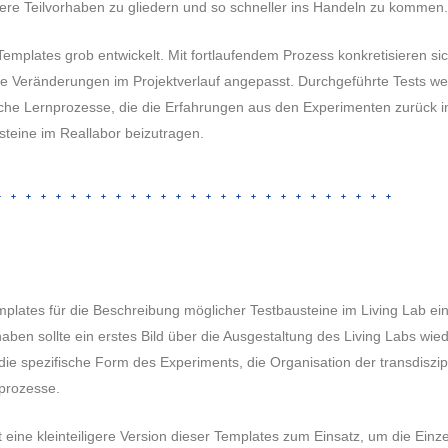
nere Teilvorhaben zu gliedern und so schneller ins Handeln zu kommen.
mplates grob entwickelt. Mit fortlaufendem Prozess konkretisieren sic
ie Veränderungen im Projektverlauf angepasst. Durchgeführte Tests wer
sche Lernprozesse, die die Erfahrungen aus den Experimenten zurück i
steine im Reallabor beizutragen.
mplates für die Beschreibung möglicher Testbausteine im Living Lab ein
en sollte ein erstes Bild über die Ausgestaltung des Living Labs wiede
die spezifische Form des Experiments, die Organisation der transdiszipl
nprozesse.
ine kleinteiligere Version dieser Templates zum Einsatz, um die Einzel