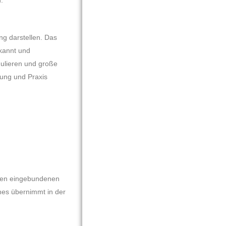
g darstellen. Das 
annt und 
ulieren und große 
ng und Praxis 
 den eingebundenen
hes übernimmt in der