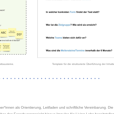
für die Testbausteine. Template für die strukturierte Überführung der Inhalte
er*innen als Orientierung, Leitfaden und schriftliche Vereinbarung. Di
ber das Forschungsprojekt hinaus Impulse für Living Labs bereitstellen